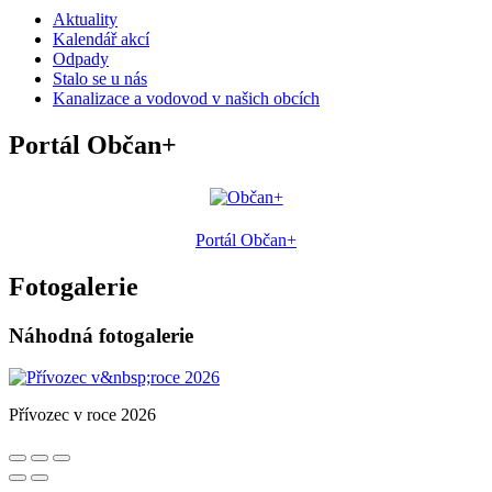
Aktuality
Kalendář akcí
Odpady
Stalo se u nás
Kanalizace a vodovod v našich obcích
Portál Občan+
Portál Občan+
Fotogalerie
Náhodná fotogalerie
Přívozec v roce 2026