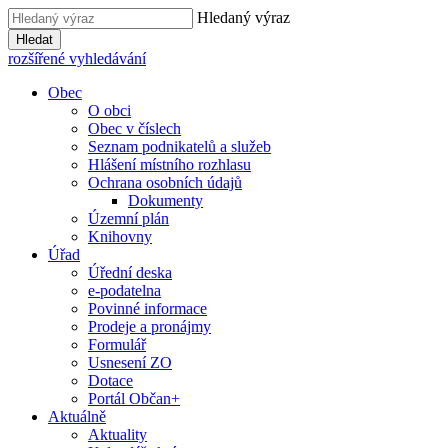
Hledaný výraz
Hledat
rozšířené vyhledávání
Obec
O obci
Obec v číslech
Seznam podnikatelů a služeb
Hlášení místního rozhlasu
Ochrana osobních údajů
Dokumenty
Územní plán
Knihovny
Úřad
Úřední deska
e-podatelna
Povinné informace
Prodeje a pronájmy
Formulář
Usnesení ZO
Dotace
Portál Občan+
Aktuálně
Aktuality