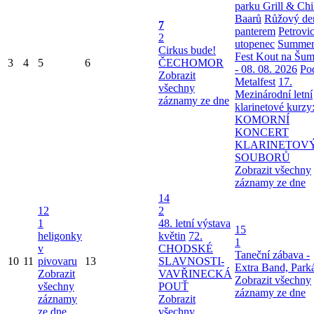
parku
Grill & Chi
Baarů
Růžový de
7
panterem
Petrovi
2
utopenec
Summe
Cirkus bude!
Fest Kout na Šu
3
4
5
6
ČECHOMOR
- 08. 08. 2026
Po
Zobrazit
Metalfest
17.
všechny
Mezinárodní letní
záznamy ze dne
klarinetové kurzy
KOMORNÍ
KONCERT
KLARINETOV
SOUBORŮ
Zobrazit všechny
záznamy ze dne
14
12
2
1
48. letní výstava
15
heligonky
květin
72.
1
v
CHODSKÉ
Taneční zábava -
10
11
pivovaru
13
SLAVNOSTI-
Extra Band, Park
Zobrazit
VAVŘINECKÁ
Zobrazit všechny
všechny
POUŤ
záznamy ze dne
záznamy
Zobrazit
ze dne
všechny