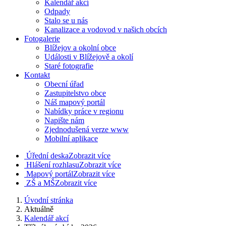
Kalendář akcí
Odpady
Stalo se u nás
Kanalizace a vodovod v našich obcích
Fotogalerie
Blížejov a okolní obce
Události v Blížejově a okolí
Staré fotografie
Kontakt
Obecní úřad
Zastupitelstvo obce
Náš mapový portál
Nabídky práce v regionu
Napište nám
Zjednodušená verze www
Mobilní aplikace
Úřední deska
Zobrazit více
Hlášení rozhlasu
Zobrazit více
Mapový portál
Zobrazit více
ZŠ a MŠ
Zobrazit více
Úvodní stránka
Aktuálně
Kalendář akcí