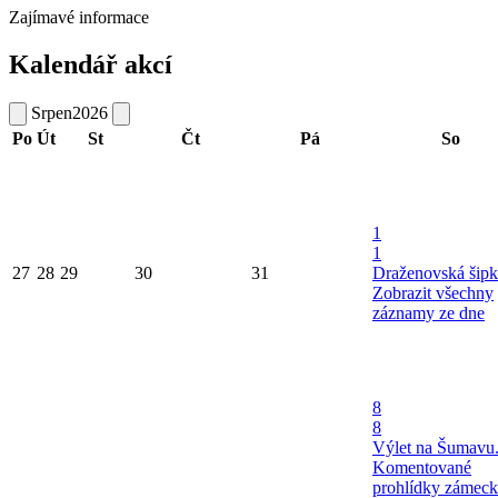
Zajímavé informace
Kalendář akcí
Srpen
2026
Po
Út
St
Čt
Pá
So
1
1
27
28
29
30
31
Draženovská šipk
Zobrazit všechny
záznamy ze dne
8
8
Výlet na Šumavu
Komentované
prohlídky zámec