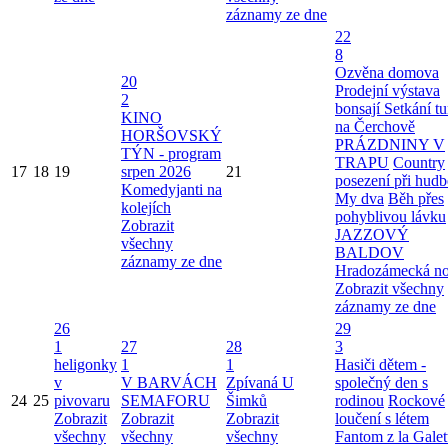
záznamy ze dne
22
8
Ozvěna domova
20
Prodejní výstava
2
bonsají
Setkání tu
KINO
na Čerchově
HORŠOVSKÝ
PRÁZDNINY V
TÝN - program
TRAPU
Country
17
18
19
srpen 2026
21
posezení při hudb
Komedyjanti na
My dva
Běh přes
kolejích
pohyblivou lávku
Zobrazit
JAZZOVÝ
všechny
BALDOV
záznamy ze dne
Hradozámecká n
Zobrazit všechny
záznamy ze dne
26
29
1
27
28
3
heligonky
1
1
Hasiči dětem -
v
V BARVÁCH
Zpívaná U
společný den s
24
25
pivovaru
SEMAFORU
Šimků
rodinou
Rockové
Zobrazit
Zobrazit
Zobrazit
loučení s létem
všechny
všechny
všechny
Fantom z la Galet