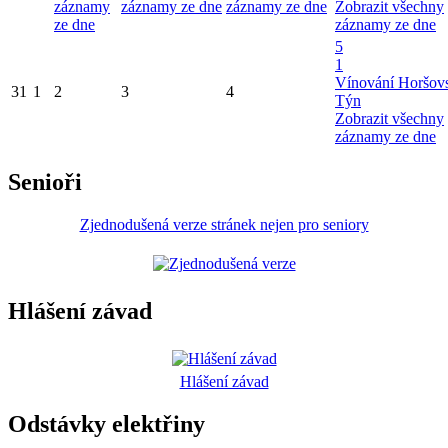
záznamy
záznamy ze dne
záznamy ze dne
Zobrazit všechny
ze dne
záznamy ze dne
5
1
Vínování Horšov
31
1
2
3
4
Týn
Zobrazit všechny
záznamy ze dne
Senioři
Zjednodušená verze stránek nejen pro seniory
Hlášení závad
Hlášení závad
Odstávky elektřiny