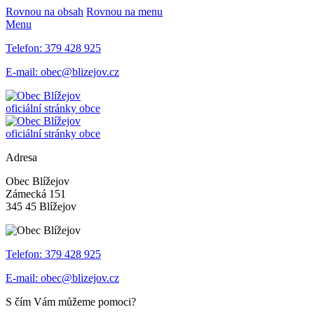
Rovnou na obsah
Rovnou na menu
Menu
Telefon:
379 428 925
E-mail:
obec@blizejov.cz
oficiální stránky obce
oficiální stránky obce
Adresa
Obec Blížejov
Zámecká 151
345 45 Blížejov
Telefon:
379 428 925
E-mail:
obec@blizejov.cz
S čím Vám můžeme pomoci?