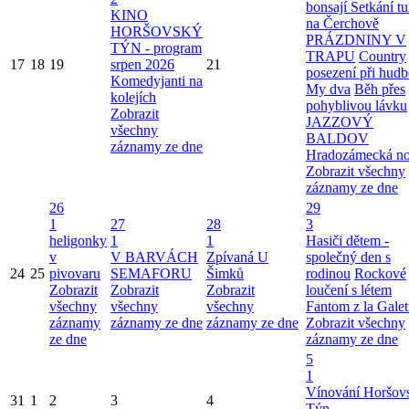
bonsají
Setkání tu
KINO
na Čerchově
HORŠOVSKÝ
PRÁZDNINY V
TÝN - program
TRAPU
Country
17
18
19
srpen 2026
21
posezení při hudb
Komedyjanti na
My dva
Běh přes
kolejích
pohyblivou lávku
Zobrazit
JAZZOVÝ
všechny
BALDOV
záznamy ze dne
Hradozámecká n
Zobrazit všechny
záznamy ze dne
26
29
1
27
28
3
heligonky
1
1
Hasiči dětem -
v
V BARVÁCH
Zpívaná U
společný den s
24
25
pivovaru
SEMAFORU
Šimků
rodinou
Rockové
Zobrazit
Zobrazit
Zobrazit
loučení s létem
všechny
všechny
všechny
Fantom z la Galet
záznamy
záznamy ze dne
záznamy ze dne
Zobrazit všechny
ze dne
záznamy ze dne
5
1
Vínování Horšov
31
1
2
3
4
Týn