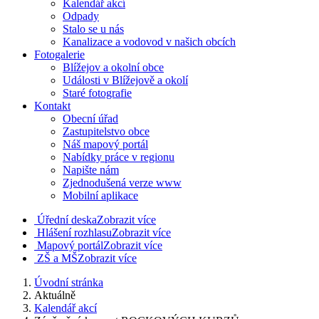
Kalendář akcí
Odpady
Stalo se u nás
Kanalizace a vodovod v našich obcích
Fotogalerie
Blížejov a okolní obce
Události v Blížejově a okolí
Staré fotografie
Kontakt
Obecní úřad
Zastupitelstvo obce
Náš mapový portál
Nabídky práce v regionu
Napište nám
Zjednodušená verze www
Mobilní aplikace
Úřední deska
Zobrazit více
Hlášení rozhlasu
Zobrazit více
Mapový portál
Zobrazit více
ZŠ a MŠ
Zobrazit více
Úvodní stránka
Aktuálně
Kalendář akcí