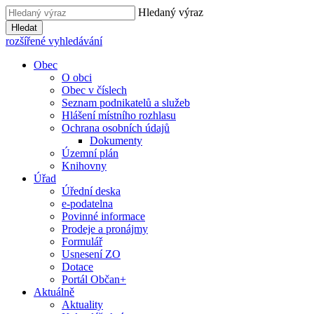
Hledaný výraz
Hledat
rozšířené vyhledávání
Obec
O obci
Obec v číslech
Seznam podnikatelů a služeb
Hlášení místního rozhlasu
Ochrana osobních údajů
Dokumenty
Územní plán
Knihovny
Úřad
Úřední deska
e-podatelna
Povinné informace
Prodeje a pronájmy
Formulář
Usnesení ZO
Dotace
Portál Občan+
Aktuálně
Aktuality