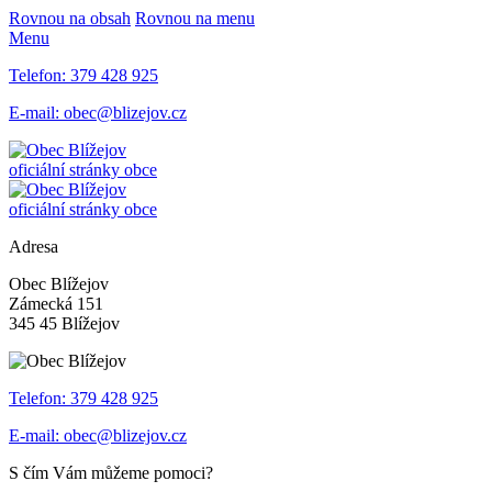
Rovnou na obsah
Rovnou na menu
Menu
Telefon:
379 428 925
E-mail:
obec@blizejov.cz
oficiální stránky obce
oficiální stránky obce
Adresa
Obec Blížejov
Zámecká 151
345 45 Blížejov
Telefon:
379 428 925
E-mail:
obec@blizejov.cz
S čím Vám můžeme pomoci?