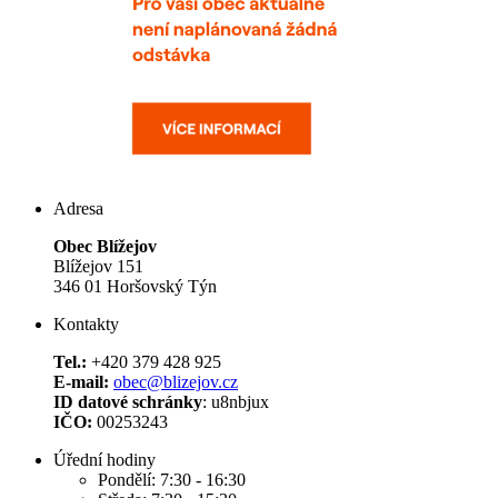
Adresa
Obec Blížejov
Blížejov 151
346 01 Horšovský Týn
Kontakty
Tel.:
+420 379 428 925
E-mail:
obec@blizejov.cz
ID datové schránky
: u8nbjux
IČO:
00253243
Úřední hodiny
Pondělí: 7:30 - 16:30