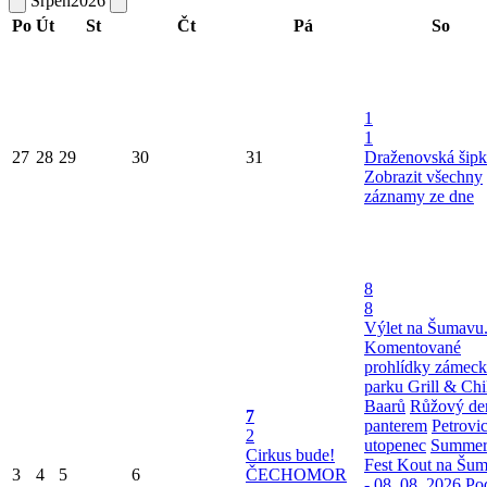
Srpen
2026
Po
Út
St
Čt
Pá
So
1
1
27
28
29
30
31
Draženovská šipk
Zobrazit všechny
záznamy ze dne
8
8
Výlet na Šumavu
Komentované
prohlídky zámec
parku
Grill & Chi
Baarů
Růžový de
7
panterem
Petrovi
2
utopenec
Summe
Cirkus bude!
Fest Kout na Šu
3
4
5
6
ČECHOMOR
- 08. 08. 2026
Po