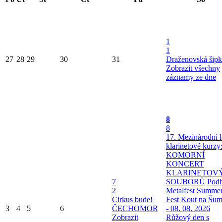
1
1
27
28
29
30
31
Draženovská šipk
Zobrazit všechny
záznamy ze dne
8
8
17. Mezinárodní l
klarinetové kurzy
KOMORNÍ
KONCERT
KLARINETOV
7
SOUBORŮ
Podh
2
Metalfest
Summe
Cirkus bude!
Fest Kout na Šu
3
4
5
6
ČECHOMOR
- 08. 08. 2026
Zobrazit
Růžový den s