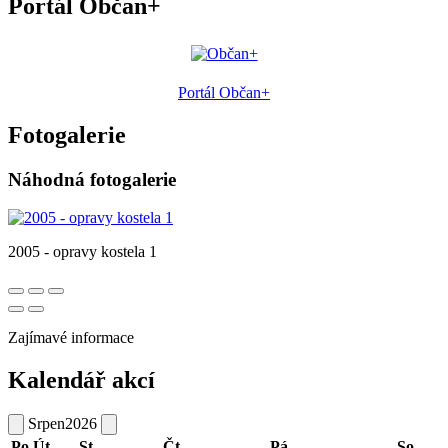
Portál Občan+
Portál Občan+
Fotogalerie
Náhodná fotogalerie
2005 - opravy kostela 1
Zajímavé informace
Kalendář akcí
Srpen
2026
Po
Út
St
Čt
Pá
So