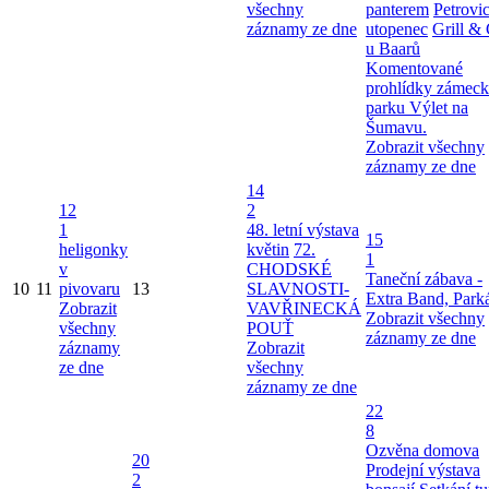
všechny
panterem
Petrovi
záznamy ze dne
utopenec
Grill & 
u Baarů
Komentované
prohlídky zámec
parku
Výlet na
Šumavu.
Zobrazit všechny
záznamy ze dne
14
12
2
1
48. letní výstava
15
heligonky
květin
72.
1
v
CHODSKÉ
Taneční zábava -
10
11
pivovaru
13
SLAVNOSTI-
Extra Band, Park
Zobrazit
VAVŘINECKÁ
Zobrazit všechny
všechny
POUŤ
záznamy ze dne
záznamy
Zobrazit
ze dne
všechny
záznamy ze dne
22
8
Ozvěna domova
20
Prodejní výstava
2