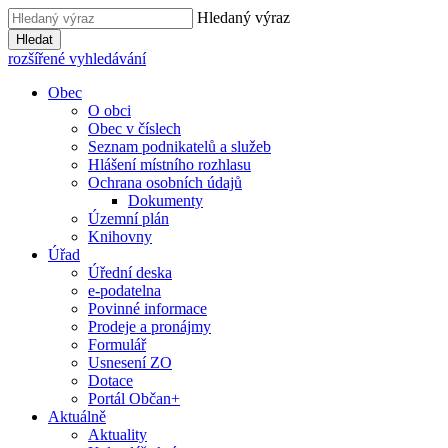
Hledaný výraz
Hledat
rozšířené vyhledávání
Obec
O obci
Obec v číslech
Seznam podnikatelů a služeb
Hlášení místního rozhlasu
Ochrana osobních údajů
Dokumenty
Územní plán
Knihovny
Úřad
Úřední deska
e-podatelna
Povinné informace
Prodeje a pronájmy
Formulář
Usnesení ZO
Dotace
Portál Občan+
Aktuálně
Aktuality