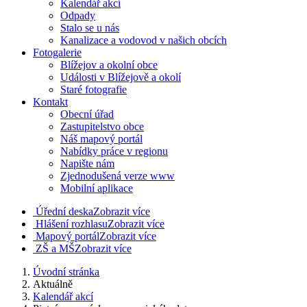
Kalendář akcí
Odpady
Stalo se u nás
Kanalizace a vodovod v našich obcích
Fotogalerie
Blížejov a okolní obce
Události v Blížejově a okolí
Staré fotografie
Kontakt
Obecní úřad
Zastupitelstvo obce
Náš mapový portál
Nabídky práce v regionu
Napište nám
Zjednodušená verze www
Mobilní aplikace
Úřední deska
Zobrazit více
Hlášení rozhlasu
Zobrazit více
Mapový portál
Zobrazit více
ZŠ a MŠ
Zobrazit více
Úvodní stránka
Aktuálně
Kalendář akcí