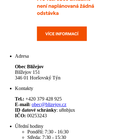
Adresa
Obec Blížejov
Blížejov 151
346 01 Horšovský Týn
Kontakty
Tel.:
+420 379 428 925
E-mail:
obec@blizejov.cz
ID datové schránky
: u8nbjux
IČO:
00253243
Úřední hodiny
Pondělí: 7:30 - 16:30
Středa: 7:30 - 15:30