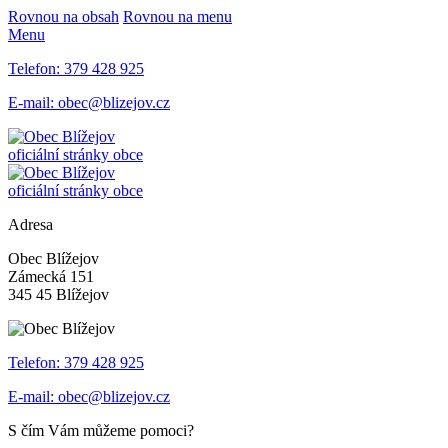
Rovnou na obsah
Rovnou na menu
Menu
Telefon:
379 428 925
E-mail:
obec@blizejov.cz
oficiální stránky obce
oficiální stránky obce
Adresa
Obec Blížejov
Zámecká 151
345 45 Blížejov
Telefon:
379 428 925
E-mail:
obec@blizejov.cz
S čím Vám můžeme pomoci?