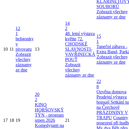
KLARINETOV
SOUBORŮ
Zobrazit všechny
záznamy ze dne
14
12
2
1
48. letní výstava
15
heligonky
květin
72.
1
v
CHODSKÉ
Taneční zábava -
10
11
pivovaru
13
SLAVNOSTI-
Extra Band, Park
Zobrazit
VAVŘINECKÁ
Zobrazit všechny
všechny
POUŤ
záznamy ze dne
záznamy
Zobrazit
ze dne
všechny
záznamy ze dne
22
8
Ozvěna domova
20
Prodejní výstava
2
bonsají
Setkání tu
KINO
na Čerchově
HORŠOVSKÝ
PRÁZDNINY V
TÝN - program
TRAPU
Country
17
18
19
srpen 2026
21
posezení při hudb
Komedyjanti na
My dva
Běh přes