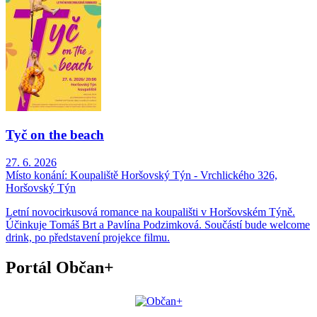
Tyč on the beach
27. 6. 2026
Místo konání:
Koupaliště Horšovský Týn - Vrchlického 326,
Horšovský Týn
Letní novocirkusová romance na koupališti v Horšovském Týně.
Účinkuje Tomáš Brt a Pavlína Podzimková. Součástí bude welcome
drink, po představení projekce filmu.
Portál Občan+