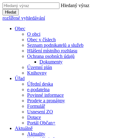
Hledaný výraz
Hledat
rozšířené vyhledávání
Obec
O obci
Obec v číslech
Seznam podnikatelů a služeb
Hlášení místního rozhlasu
Ochrana osobních údajů
Dokumenty
Územní plán
Knihovny
Úřad
Úřední deska
e-podatelna
Povinné informace
Prodeje a pronájmy
Formulář
Usnesení ZO
Dotace
Portál Občan+
Aktuálně
Aktuality