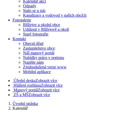
Kalendář akcí
Odpady
Stalo se u nás
Kanalizace a vodovod v našich obcích
Fotogalerie
Blížejov a okolní obce
Události v Blížejově a okolí
Staré fotografie
Kontakt
Obecní úřad
Zastupitelstvo obce
Náš mapový portál
Nabídky práce v regionu
Napište nám
Zjednodušená verze www
Mobilní aplikace
Úřední deska
Zobrazit více
Hlášení rozhlasu
Zobrazit více
Mapový portál
Zobrazit více
ZŠ a MŠ
Zobrazit více
Úvodní stránka
Kalendář