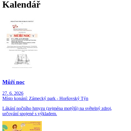
Kalendář
Můří noc
27. 6. 2026
Místo konání:
Zámecký park - Horšovský Týn
Lákání nočního hmyzu (zejména motýlů) na světelný zdroj,
určování spojené s výkladem.