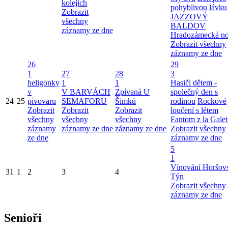
kolejích
pohyblivou lávku
Zobrazit
JAZZOVÝ
všechny
BALDOV
záznamy ze dne
Hradozámecká n
Zobrazit všechny
záznamy ze dne
26
29
1
27
28
3
heligonky
1
1
Hasiči dětem -
v
V BARVÁCH
Zpívaná U
společný den s
24
25
pivovaru
SEMAFORU
Šimků
rodinou
Rockové
Zobrazit
Zobrazit
Zobrazit
loučení s létem
všechny
všechny
všechny
Fantom z la Galet
záznamy
záznamy ze dne
záznamy ze dne
Zobrazit všechny
ze dne
záznamy ze dne
5
1
Vínování Horšov
31
1
2
3
4
Týn
Zobrazit všechny
záznamy ze dne
Senioři