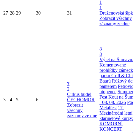
1
1
27
28
29
30
31
Draženovská šipk
Zobrazit všechny
záznamy ze dne
8
8
Výlet na Šumavu
Komentované
prohlídky zámec
parku
Grill & Chi
Baarů
Růžový de
7
panterem
Petrovi
2
utopenec
Summe
Cirkus bude!
Fest Kout na Šu
3
4
5
6
ČECHOMOR
- 08. 08. 2026
Po
Zobrazit
Metalfest
17.
všechny
Mezinárodní letní
záznamy ze dne
klarinetové kurzy
KOMORNÍ
KONCERT