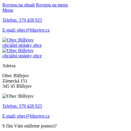
Rovnou na obsah
Rovnou na menu
Menu
Telefon:
379 428 925
E-mail:
obec@blizejov.cz
oficiální stránky obce
oficiální stránky obce
Adresa
Obec Blížejov
Zámecká 151
345 45 Blížejov
Telefon:
379 428 925
E-mail:
obec@blizejov.cz
S čím Vám můžeme pomoci?