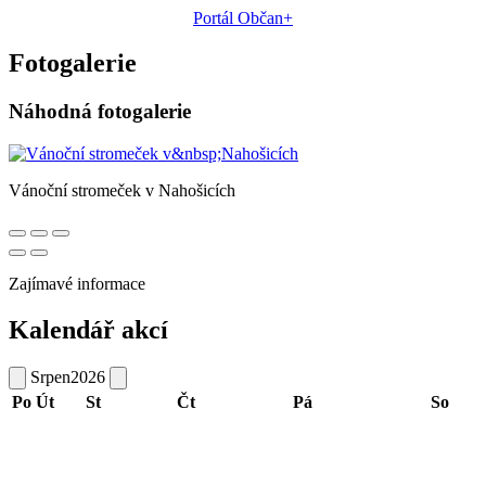
Portál Občan+
Fotogalerie
Náhodná fotogalerie
Vánoční stromeček v Nahošicích
Zajímavé informace
Kalendář akcí
Srpen
2026
Po
Út
St
Čt
Pá
So