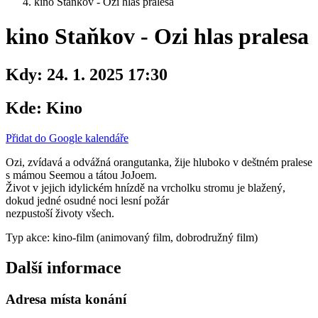
kino Staňkov - Ozi hlas pralesa
kino Staňkov - Ozi hlas pralesa
Kdy:
24. 1. 2025 17:30
Kde:
Kino
Přidat do Google kalendáře
Ozi, zvídavá a odvážná orangutanka, žije hluboko v deštném pralese
s mámou Seemou a tátou JoJoem.
Život v jejich idylickém hnízdě na vrcholku stromu je blažený,
dokud jedné osudné noci lesní požár
nezpustoší životy všech.
Typ akce: kino-film (animovaný film, dobrodružný film)
Další informace
Adresa místa konání