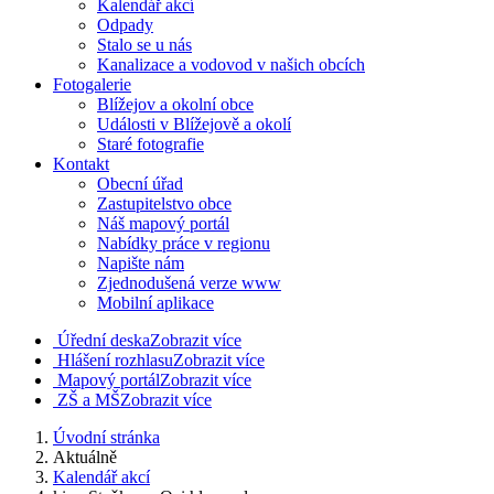
Kalendář akcí
Odpady
Stalo se u nás
Kanalizace a vodovod v našich obcích
Fotogalerie
Blížejov a okolní obce
Události v Blížejově a okolí
Staré fotografie
Kontakt
Obecní úřad
Zastupitelstvo obce
Náš mapový portál
Nabídky práce v regionu
Napište nám
Zjednodušená verze www
Mobilní aplikace
Úřední deska
Zobrazit více
Hlášení rozhlasu
Zobrazit více
Mapový portál
Zobrazit více
ZŠ a MŠ
Zobrazit více
Úvodní stránka
Aktuálně
Kalendář akcí