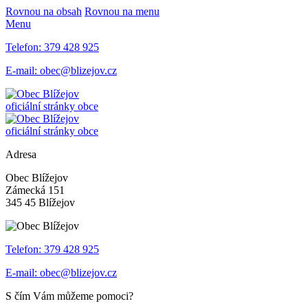
Rovnou na obsah
Rovnou na menu
Menu
Telefon:
379 428 925
E-mail:
obec@blizejov.cz
oficiální stránky obce
oficiální stránky obce
Adresa
Obec Blížejov
Zámecká 151
345 45 Blížejov
Telefon:
379 428 925
E-mail:
obec@blizejov.cz
S čím Vám můžeme pomoci?