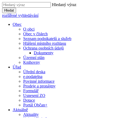
Hledaný výraz
Hledat
rozšířené vyhledávání
Obec
O obci
Obec v číslech
Seznam podnikatelů a služeb
Hlášení místního rozhlasu
Ochrana osobních údajů
Dokumenty
Územní plán
Knihovny
Úřad
Úřední deska
e-podatelna
Povinné informace
Prodeje a pronájmy
Formulář
Usnesení ZO
Dotace
Portál Občan+
Aktuálně
Aktuality