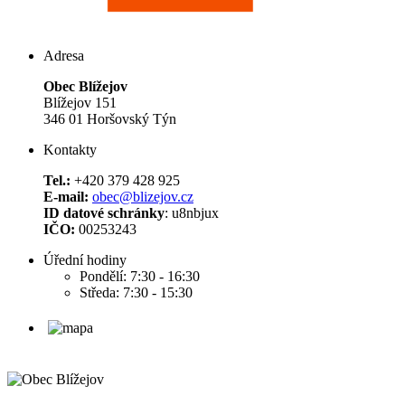
Adresa
Obec Blížejov
Blížejov 151
346 01 Horšovský Týn
Kontakty
Tel.:
+420 379 428 925
E-mail:
obec@blizejov.cz
ID datové schránky
: u8nbjux
IČO:
00253243
Úřední hodiny
Pondělí: 7:30 - 16:30
Středa: 7:30 - 15:30