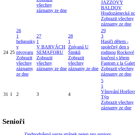
JAZZOVÝ
všechny
BALDOV
záznamy ze dne
Hradozámecká n
Zobrazit všechny
záznamy ze dne
26
29
1
27
28
3
heligonky
1
1
Hasiči dětem -
v
V BARVÁCH
Zpívaná U
společný den s
24
25
pivovaru
SEMAFORU
Šimků
rodinou
Rockové
Zobrazit
Zobrazit
Zobrazit
loučení s létem
všechny
všechny
všechny
Fantom z la Galet
záznamy
záznamy ze dne
záznamy ze dne
Zobrazit všechny
ze dne
záznamy ze dne
5
1
Vínování Horšov
31
1
2
3
4
Týn
Zobrazit všechny
záznamy ze dne
Senioři
Zjednodušená verze stránek nejen pro seniory