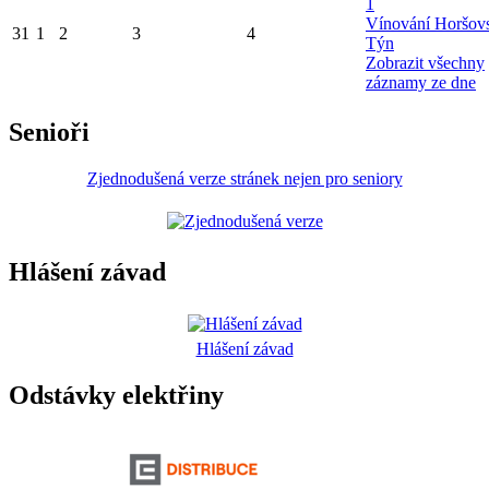
1
Vínování Horšov
31
1
2
3
4
Týn
Zobrazit všechny
záznamy ze dne
Senioři
Zjednodušená verze stránek nejen pro seniory
Hlášení závad
Hlášení závad
Odstávky elektřiny