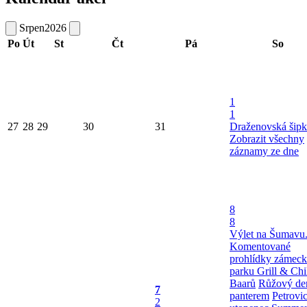
Srpen
2026
Po
Út
St
Čt
Pá
So
1
1
27
28
29
30
31
Draženovská šipk
Zobrazit všechny
záznamy ze dne
8
8
Výlet na Šumavu
Komentované
prohlídky zámec
parku
Grill & Chi
Baarů
Růžový de
7
panterem
Petrovi
2