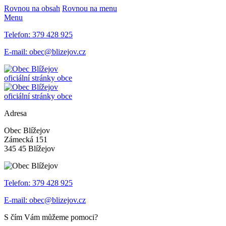
Rovnou na obsah
Rovnou na menu
Menu
Telefon:
379 428 925
E-mail:
obec@blizejov.cz
oficiální stránky obce
oficiální stránky obce
Adresa
Obec Blížejov
Zámecká 151
345 45 Blížejov
Telefon:
379 428 925
E-mail:
obec@blizejov.cz
S čím Vám můžeme pomoci?