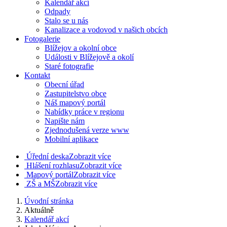
Kalendář akcí
Odpady
Stalo se u nás
Kanalizace a vodovod v našich obcích
Fotogalerie
Blížejov a okolní obce
Události v Blížejově a okolí
Staré fotografie
Kontakt
Obecní úřad
Zastupitelstvo obce
Náš mapový portál
Nabídky práce v regionu
Napište nám
Zjednodušená verze www
Mobilní aplikace
Úřední deska
Zobrazit více
Hlášení rozhlasu
Zobrazit více
Mapový portál
Zobrazit více
ZŠ a MŠ
Zobrazit více
Úvodní stránka
Aktuálně
Kalendář akcí