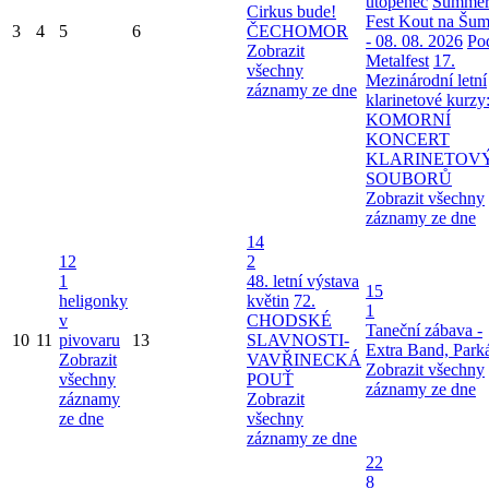
utopenec
Summe
Cirkus bude!
Fest Kout na Šu
3
4
5
6
ČECHOMOR
- 08. 08. 2026
Po
Zobrazit
Metalfest
17.
všechny
Mezinárodní letní
záznamy ze dne
klarinetové kurzy
KOMORNÍ
KONCERT
KLARINETOV
SOUBORŮ
Zobrazit všechny
záznamy ze dne
14
12
2
1
48. letní výstava
15
heligonky
květin
72.
1
v
CHODSKÉ
Taneční zábava -
10
11
pivovaru
13
SLAVNOSTI-
Extra Band, Park
Zobrazit
VAVŘINECKÁ
Zobrazit všechny
všechny
POUŤ
záznamy ze dne
záznamy
Zobrazit
ze dne
všechny
záznamy ze dne
22
8