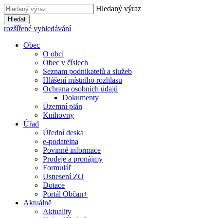
Hledaný výraz
Hledat
rozšířené vyhledávání
Obec
O obci
Obec v číslech
Seznam podnikatelů a služeb
Hlášení místního rozhlasu
Ochrana osobních údajů
Dokumenty
Územní plán
Knihovny
Úřad
Úřední deska
e-podatelna
Povinné informace
Prodeje a pronájmy
Formulář
Usnesení ZO
Dotace
Portál Občan+
Aktuálně
Aktuality