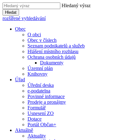
Hledaný výraz
Hledat
rozšířené vyhledávání
Obec
O obci
Obec v číslech
Seznam podnikatelů a služeb
Hlášení místního rozhlasu
Ochrana osobních údajů
Dokumenty
Územní plán
Knihovny
Úřad
Úřední deska
e-podatelna
Povinné informace
Prodeje a pronájmy
Formulář
Usnesení ZO
Dotace
Portál Občan+
Aktuálně
Aktuality