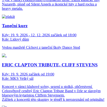
Nazareth, písně od Silent Angels a ikonické hity z hard rocku a
heavy metalu.
Taneční kurz
Kdy:
19. 9. 2026 - 12. 12. 2026 začátek od 18:00
Kde:
Lidový dům
Vedou manželé Cíchovi z taneční školy Dance Stod
ERIC CLAPTON TRIBUTE, CLIFF STEVENS
Kdy:
19. 9. 2026 začátek od 19:00
Kde:
MKS Velký sál
Koncert v rámci klubové scény, sezení u stolků, občerstvení
Celosvětově ceněný Eric Clapton Tribute Band v čele se slavným
bluesovým kytaristou Cliffem Stevensem.
Zážitek z koncertů této skupiny je téměř k nerozeznání od originálu!