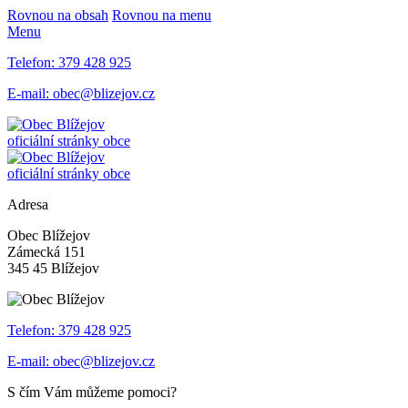
Rovnou na obsah
Rovnou na menu
Menu
Telefon:
379 428 925
E-mail:
obec@blizejov.cz
oficiální stránky obce
oficiální stránky obce
Adresa
Obec Blížejov
Zámecká 151
345 45 Blížejov
Telefon:
379 428 925
E-mail:
obec@blizejov.cz
S čím Vám můžeme pomoci?