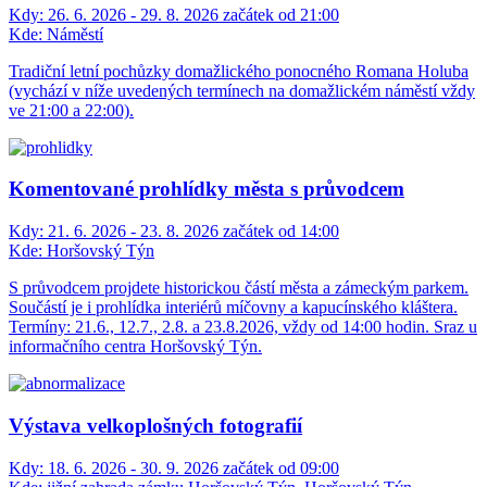
Kdy:
26. 6. 2026 - 29. 8. 2026 začátek od 21:00
Kde:
Náměstí
Tradiční letní pochůzky domažlického ponocného Romana Holuba
(vychází v níže uvedených termínech na domažlickém náměstí vždy
ve 21:00 a 22:00).
Komentované prohlídky města s průvodcem
Kdy:
21. 6. 2026 - 23. 8. 2026 začátek od 14:00
Kde:
Horšovský Týn
S průvodcem projdete historickou částí města a zámeckým parkem.
Součástí je i prohlídka interiérů míčovny a kapucínského kláštera.
Termíny: 21.6., 12.7., 2.8. a 23.8.2026, vždy od 14:00 hodin. Sraz u
informačního centra Horšovský Týn.
Výstava velkoplošných fotografií
Kdy:
18. 6. 2026 - 30. 9. 2026 začátek od 09:00