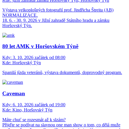
Kde:
jižní zahrada zámku Horšovský Týn, Horšovský Týn
Výstava velkoplošných fotografií prof. Jindřicha Štreita (AB)
NORMALIZACE.
18. 6. - 30. 9. 2026 v Jižní zahradě Státního hradu a zámku
Horšovský Týn.
80 let AMK v Horšovském Týně
Kdy:
3. 10. 2026 začátek od 08:00
Kde:
Horšovský Týn
Spanilá jízda veteránů, výstava dokumentů, doprovodný program.
Caveman
Kdy:
6. 10. 2026 začátek od 19:00
Kde:
Kino, Horšovský Týn
Máte chuť se rozesmát až k slzám?
Přijďte se podívat na slavnou one man show o tom, co dělá muže