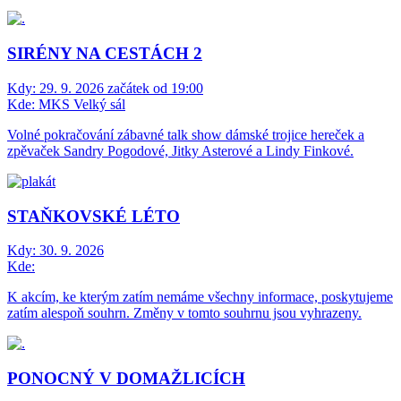
SIRÉNY NA CESTÁCH 2
Kdy:
29. 9. 2026 začátek od 19:00
Kde:
MKS Velký sál
Volné pokračování zábavné talk show dámské trojice hereček a
zpěvaček Sandry Pogodové, Jitky Asterové a Lindy Finkové.
STAŇKOVSKÉ LÉTO
Kdy:
30. 9. 2026
Kde:
K akcím, ke kterým zatím nemáme všechny informace, poskytujeme
zatím alespoň souhrn. Změny v tomto souhrnu jsou vyhrazeny.
PONOCNÝ V DOMAŽLICÍCH