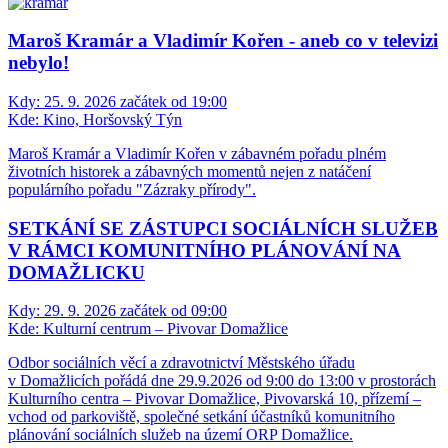
Maroš Kramár a Vladimír Kořen - aneb co v televizi
nebylo!
Kdy:
25. 9. 2026 začátek od 19:00
Kde:
Kino, Horšovský Týn
Maroš Kramár a Vladimír Kořen v zábavném pořadu plném
životních historek a zábavných momentů nejen z natáčení
populárního pořadu "Zázraky přírody".
SETKÁNÍ SE ZÁSTUPCI SOCIÁLNÍCH SLUŽEB
V RÁMCI KOMUNITNÍHO PLÁNOVÁNÍ NA
DOMAŽLICKU
Kdy:
29. 9. 2026 začátek od 09:00
Kde:
Kulturní centrum – Pivovar Domažlice
Odbor sociálních věcí a zdravotnictví Městského úřadu
v Domažlicích pořádá dne 29.9.2026 od 9:00 do 13:00 v prostorách
Kulturního centra – Pivovar Domažlice, Pivovarská 10, přízemí –
vchod od parkoviště, společné setkání účastníků komunitního
plánování sociálních služeb na území ORP Domažlice.