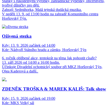
Stánky s rukodělnými výrobky, zahradnické výpěstky, občerstvení,
tvořivé dílničky pro děti.
Zahrají: Sedmihorka, Malá tejnská dudácká muzika.
V neděli 13. 9. od 13:00 hodin na zahradě Komunitního centra
Horšovský Týn.
Oživená stezka
Kdy:
13. 9. 2026 začátek od 14:00
Kde:
Nádvoří Státního hradu a zámku, Horšovský Týn
6. ročník oblíbené akce, tentokrát na téma Jak pohostit císaře?
13. září 2026 od 14:00 a 16:00 hodin.
Účinkuje Divadelní ochotnický soubor při MKZ Horšovský Týn,
Olga Kaderová a další..
ZDENĚK TROŠKA & MAREK KALIŠ: Talk show
Kdy:
15. 9. 2026 začátek od 19:00
Kde:
MKS Velký sál