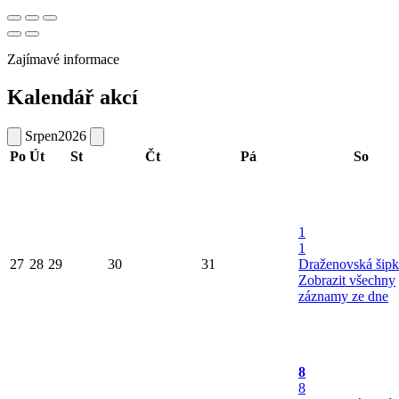
Zajímavé informace
Kalendář akcí
Srpen
2026
Po
Út
St
Čt
Pá
So
1
1
27
28
29
30
31
Draženovská šipk
Zobrazit všechny
záznamy ze dne
8
8