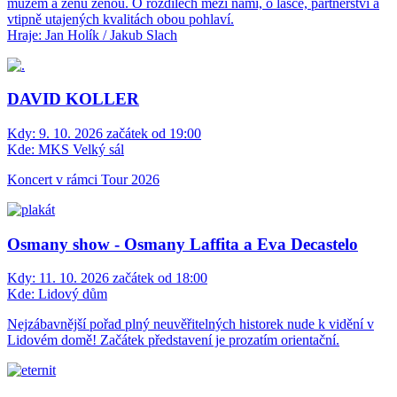
mužem a ženu ženou. O rozdílech mezi námi, o lásce, partnerství a
vtipně utajených kvalitách obou pohlaví.
Hraje: Jan Holík / Jakub Slach
DAVID KOLLER
Kdy:
9. 10. 2026 začátek od 19:00
Kde:
MKS Velký sál
Koncert v rámci Tour 2026
Osmany show - Osmany Laffita a Eva Decastelo
Kdy:
11. 10. 2026 začátek od 18:00
Kde:
Lidový dům
Nejzábavnější pořad plný neuvěřitelných historek nude k vidění v
Lidovém domě! Začátek představení je prozatím orientační.