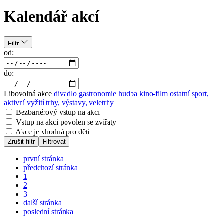
Kalendář akcí
Filtr
od:
do:
Libovolná akce
divadlo
gastronomie
hudba
kino-film
ostatní
sport,
aktivní vyžití
trhy, výstavy, veletrhy
Bezbariérový vstup na akci
Vstup na akci povolen se zvířaty
Akce je vhodná pro děti
Zrušit filtr
Filtrovat
první stránka
předchozí stránka
1
2
3
další stránka
poslední stránka