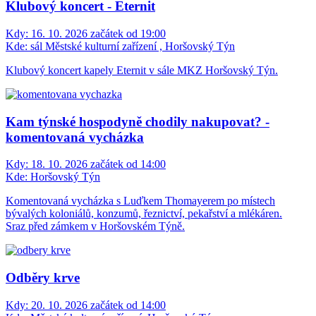
Klubový koncert - Eternit
Kdy:
16. 10. 2026 začátek od 19:00
Kde:
sál Městské kulturní zařízení , Horšovský Týn
Klubový koncert kapely Eternit v sále MKZ Horšovský Týn.
Kam týnské hospodyně chodily nakupovat? -
komentovaná vycházka
Kdy:
18. 10. 2026 začátek od 14:00
Kde:
Horšovský Týn
Komentovaná vycházka s Luďkem Thomayerem po místech
bývalých koloniálů, konzumů, řeznictví, pekařství a mlékáren.
Sraz před zámkem v Horšovském Týně.
Odběry krve
Kdy:
20. 10. 2026 začátek od 14:00