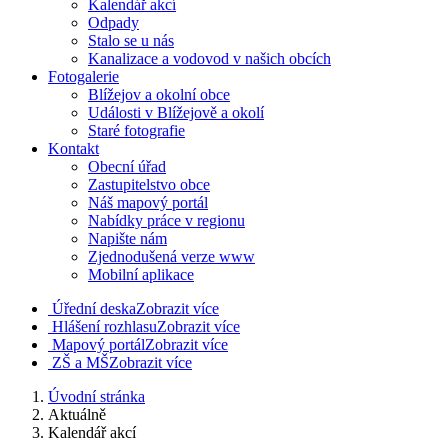
Kalendář akcí
Odpady
Stalo se u nás
Kanalizace a vodovod v našich obcích
Fotogalerie
Blížejov a okolní obce
Události v Blížejově a okolí
Staré fotografie
Kontakt
Obecní úřad
Zastupitelstvo obce
Náš mapový portál
Nabídky práce v regionu
Napište nám
Zjednodušená verze www
Mobilní aplikace
Úřední deska
Zobrazit více
Hlášení rozhlasu
Zobrazit více
Mapový portál
Zobrazit více
ZŠ a MŠ
Zobrazit více
Úvodní stránka
Aktuálně
Kalendář akcí