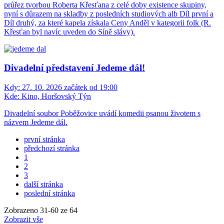
průřez tvorbou Roberta Křesťana z celé doby existence skupiny,
nyní s důrazem na skladby z posledních studiových alb Díl první a
Díl druhý, za které kapela získala Ceny Anděl v kategorii folk (R.
Křesťan byl navíc uveden do Síně slávy).
Divadelní představení Jedeme dál!
Kdy:
27. 10. 2026 začátek od 19:00
Kde:
Kino, Horšovský Týn
Divadelní soubor Poběžovice uvádí komedii psanou životem s
názvem Jedeme dál.
první stránka
předchozí stránka
1
2
3
další stránka
poslední stránka
Zobrazeno
31
-
60
ze 64
Zobrazit vše