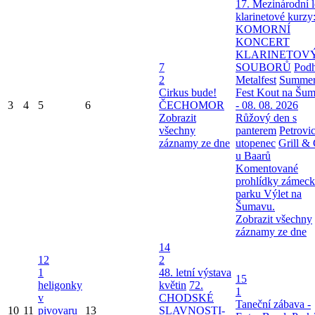
17. Mezinárodní l
klarinetové kurzy
KOMORNÍ
KONCERT
KLARINETOV
7
SOUBORŮ
Podh
2
Metalfest
Summe
Cirkus bude!
Fest Kout na Šu
3
4
5
6
ČECHOMOR
- 08. 08. 2026
Zobrazit
Růžový den s
všechny
panterem
Petrovi
záznamy ze dne
utopenec
Grill & 
u Baarů
Komentované
prohlídky zámec
parku
Výlet na
Šumavu.
Zobrazit všechny
záznamy ze dne
14
12
2
1
48. letní výstava
15
heligonky
květin
72.
1
v
CHODSKÉ
Taneční zábava -
10
11
pivovaru
13
SLAVNOSTI-