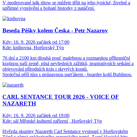
V moderované talk show se můžete těšit na jeho typické, živelné a
upřímné vyprávění a bohaté historky z natáčení.
Beseda Pěšky kolem Česka - Petr Nazarov
Kdy:
16. 9. 2026 začátek od 17:00
Kde:
knihovna, Horšovský Týn
76 dní a 2100 km dlouhá pouť malebnou a rozmanitou příhraniční
krajinou naší země, plná nevšedních zážitků, inspirativních setkání a
objevování přírodních krás i skrytých koutů.
Společná pěší túra s neúnavnou parťákem - boarder kolií Bublinou.
CARL SENTANCE TOUR 2026 - VOICE OF
NAZARETH
Kdy:
16. 9. 2026 začátek od 19:00
Kde:
sál Městské kulturní zařízení , Horšovský Týn
Hvězda skupiny Nazareth Carl Sentance vystoupí v Horšovském
Týně v rámci exkluzivního evropského turné. Zazní klasické hity