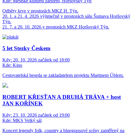
Kde:
Městské kulturní zařízení, Horšovský Týn
Odběry krve v prostorách MKZ H. Týn.
20. 1. a 21. 4. 2026 výjimečně v prostorách sálu Šumava Horšovský
Týn.
21. 7. a 20. 10. 2026 v prostorách MKZ Horšovský Týn.
5 let Stezky Českem
Kdy:
20. 10. 2026 začátek od 18:00
Kde:
Kino
Cestovatelská beseda se zakladatelem projektu Martinem Úblem.
ROBERT KŘESŤAN A DRUHÁ TRÁVA + host
JAN KOŘÍNEK
Kdy:
23. 10. 2026 začátek od 19:00
Kde:
MKS Velký sál
Koncert legendy folk, country a bluegrassové scény zaměřený na