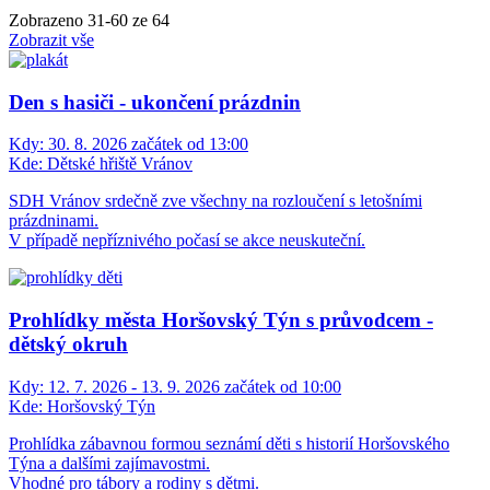
Zobrazeno
31
-
60
ze 64
Zobrazit vše
Den s hasiči - ukončení prázdnin
Kdy:
30. 8. 2026 začátek od 13:00
Kde:
Dětské hřiště Vránov
SDH Vránov srdečně zve všechny na rozloučení s letošními
prázdninami.
V případě nepříznivého počasí se akce neuskuteční.
Prohlídky města Horšovský Týn s průvodcem -
dětský okruh
Kdy:
12. 7. 2026 - 13. 9. 2026 začátek od 10:00
Kde:
Horšovský Týn
Prohlídka zábavnou formou seznámí děti s historií Horšovského
Týna a dalšími zajímavostmi.
Vhodné pro tábory a rodiny s dětmi.