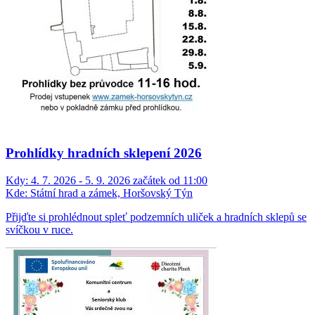
Prohlídky hradních sklepení 2026
Kdy:
4. 7. 2026 - 5. 9. 2026 začátek od 11:00
Kde:
Státní hrad a zámek, Horšovský Týn
Přijďte si prohlédnout spleť podzemních uliček a hradních sklepů se
svíčkou v ruce.