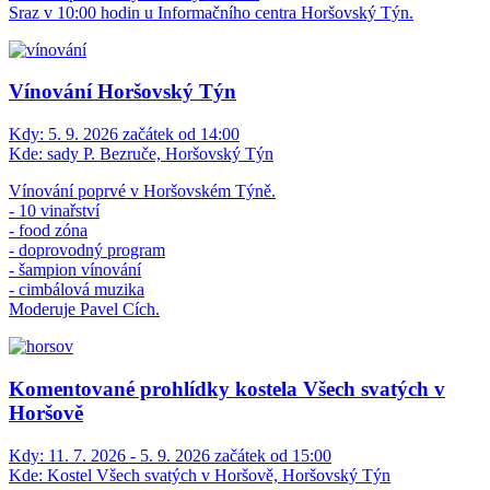
Sraz v 10:00 hodin u Informačního centra Horšovský Týn.
Vínování Horšovský Týn
Kdy:
5. 9. 2026 začátek od 14:00
Kde:
sady P. Bezruče, Horšovský Týn
Vínování poprvé v Horšovském Týně.
- 10 vinařství
- food zóna
- doprovodný program
- šampion vínování
- cimbálová muzika
Moderuje Pavel Cích.
Komentované prohlídky kostela Všech svatých v
Horšově
Kdy:
11. 7. 2026 - 5. 9. 2026 začátek od 15:00
Kde:
Kostel Všech svatých v Horšově, Horšovský Týn