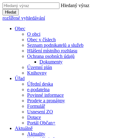
Hledaný výraz
Hledat
rozšířené vyhledávání
Obec
O obci
Obec v číslech
Seznam podnikatelů a služeb
Hlášení místního rozhlasu
Ochrana osobních údajů
Dokumenty
Územní plán
Knihovny
Úřad
Úřední deska
e-podatelna
Povinné informace
Prodeje a pronájmy
Formulář
Usnesení ZO
Dotace
Portál Občan+
Aktuálně
Aktuality