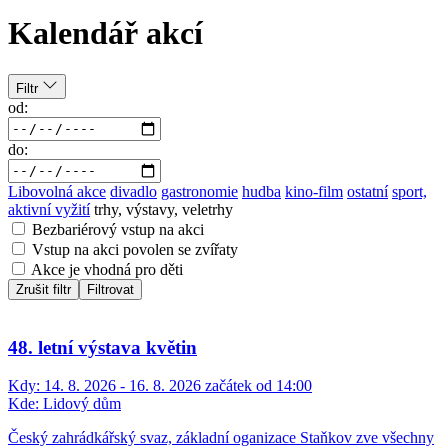
Kalendář akcí
Filtr
od:
do:
Libovolná akce
divadlo
gastronomie
hudba
kino-film
ostatní
sport,
aktivní vyžití
trhy, výstavy, veletrhy
Bezbariérový vstup na akci
Vstup na akci povolen se zvířaty
Akce je vhodná pro děti
Zrušit filtr
Filtrovat
48. letní výstava květin
Kdy:
14. 8. 2026 - 16. 8. 2026 začátek od 14:00
Kde:
Lidový dům
Český zahrádkářský svaz, základní oganizace Staňkov zve všechny