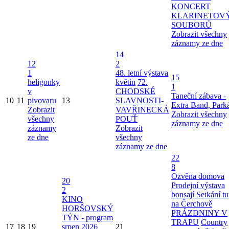
KONCERT
KLARINETOV
SOUBORŮ
Zobrazit všechny
záznamy ze dne
14
12
2
1
48. letní výstava
15
heligonky
květin
72.
1
v
CHODSKÉ
Taneční zábava -
10
11
pivovaru
13
SLAVNOSTI-
Extra Band, Park
Zobrazit
VAVŘINECKÁ
Zobrazit všechny
všechny
POUŤ
záznamy ze dne
záznamy
Zobrazit
ze dne
všechny
záznamy ze dne
22
8
Ozvěna domova
20
Prodejní výstava
2
bonsají
Setkání tu
KINO
na Čerchově
HORŠOVSKÝ
PRÁZDNINY V
TÝN - program
TRAPU
Country
17
18
19
srpen 2026
21