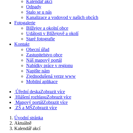
Kalendář akcí
Odpady
Stalo se u nás
Kanalizace a vodovod v našich obcích
Fotogalerie
Blížejov a okolní obce
Události v Blížejově a okolí
Staré fotografie
Kontakt
Obecní úřad
Zastupitelstvo obce
Náš mapový portál
Nabídky práce v regionu
Napište nám
Zjednodušená verze www
Mobilní aplikace
Úřední deska
Zobrazit více
Hlášení rozhlasu
Zobrazit více
Mapový portál
Zobrazit více
ZŠ a MŠ
Zobrazit více
Úvodní stránka
Aktuálně
Kalendář akcí