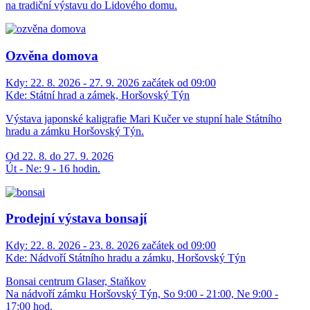
na tradiční výstavu do Lidového domu.
Ozvěna domova
Kdy:
22. 8. 2026 - 27. 9. 2026 začátek od 09:00
Kde:
Státní hrad a zámek, Horšovský Týn
Výstava japonské kaligrafie Mari Kučer ve stupní hale Státního
hradu a zámku Horšovský Týn.
Od 22. 8. do 27. 9. 2026
Út - Ne: 9 - 16 hodin.
Prodejní výstava bonsají
Kdy:
22. 8. 2026 - 23. 8. 2026 začátek od 09:00
Kde:
Nádvoří Státního hradu a zámku, Horšovský Týn
Bonsai centrum Glaser, Staňkov
Na nádvoří zámku Horšovský Týn, So 9:00 - 21:00, Ne 9:00 -
17:00 hod.