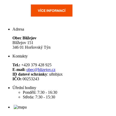
Adresa
Obec Blížejov
Blížejov 151
346 01 Horšovský Týn
Kontakty
Tel.:
+420 379 428 925
E-mail:
obec@blizejov.cz
ID datové schránky
: u8nbjux
IČO:
00253243
Úřední hodiny
Pondělí: 7:30 - 16:30
Středa: 7:30 - 15:30