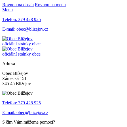
Rovnou na obsah
Rovnou na menu
Menu
Telefon:
379 428 925
E-mail:
obec@blizejov.cz
oficiální stránky obce
oficiální stránky obce
Adresa
Obec Blížejov
Zámecká 151
345 45 Blížejov
Telefon:
379 428 925
E-mail:
obec@blizejov.cz
S čím Vám můžeme pomoci?