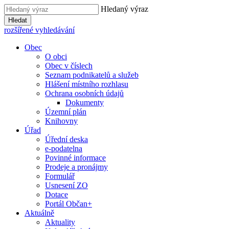
Hledaný výraz
Hledat
rozšířené vyhledávání
Obec
O obci
Obec v číslech
Seznam podnikatelů a služeb
Hlášení místního rozhlasu
Ochrana osobních údajů
Dokumenty
Územní plán
Knihovny
Úřad
Úřední deska
e-podatelna
Povinné informace
Prodeje a pronájmy
Formulář
Usnesení ZO
Dotace
Portál Občan+
Aktuálně
Aktuality