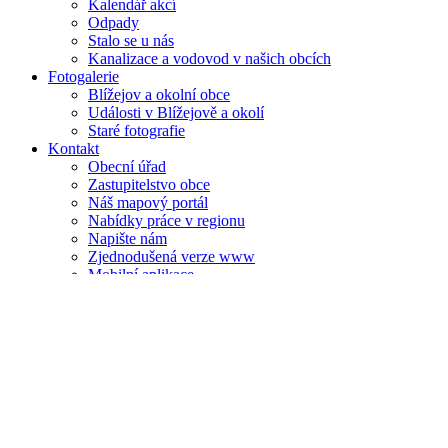
Kalendář akcí
Odpady
Stalo se u nás
Kanalizace a vodovod v našich obcích
Fotogalerie
Blížejov a okolní obce
Události v Blížejově a okolí
Staré fotografie
Kontakt
Obecní úřad
Zastupitelstvo obce
Náš mapový portál
Nabídky práce v regionu
Napište nám
Zjednodušená verze www
Mobilní aplikace
Úřední deska
Zobrazit více
Hlášení rozhlasu
Zobrazit více
Mapový portál
Zobrazit více
ZŠ a MŠ
Zobrazit více
Úvodní stránka
Aktuálně