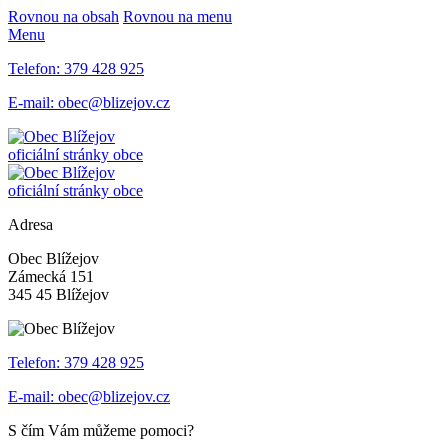
Rovnou na obsah
Rovnou na menu
Menu
Telefon:
379 428 925
E-mail:
obec@blizejov.cz
oficiální stránky obce
oficiální stránky obce
Adresa
Obec Blížejov
Zámecká 151
345 45 Blížejov
Telefon:
379 428 925
E-mail:
obec@blizejov.cz
S čím Vám můžeme pomoci?